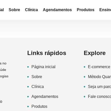
al
Sobre
Clínica
Agendamentos
Produtos
Ensin
Links rápidos
Explore
a no
Página inicial
E-commerce
aúde
logias
Sobre
Método Qua
Clínica
Seja um parc
Agendamentos
Fale conosc
ão
Produtos