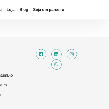
o
Loja
Blog
Seja um parceiro
ntumBio
eiro
o